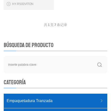
HY-R500VITON
共
1
页
7
条记录
Búsqueda de Producto
Categoría
Empaquetadura Tranzada