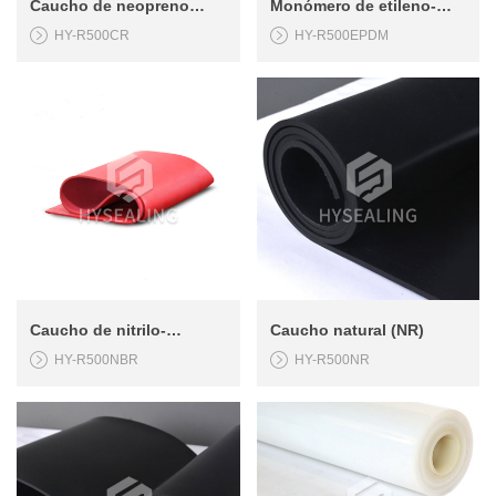
Caucho de neopreno
Monómero de etileno-
HY-R500CR
HY-R500EPDM
(CR)
propileno-dieno (EPDM)
Caucho de nitrilo-
Caucho natural (NR)
HY-R500NBR
HY-R500NR
butadieno (NBR)