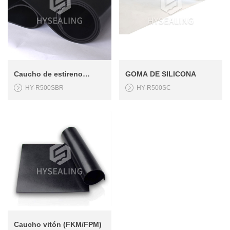
Caucho de estireno
GOMA DE SILICONA
HY-R500SBR
HY-R500SC
butadieno (SBR)
Caucho vitón (FKM/FPM)